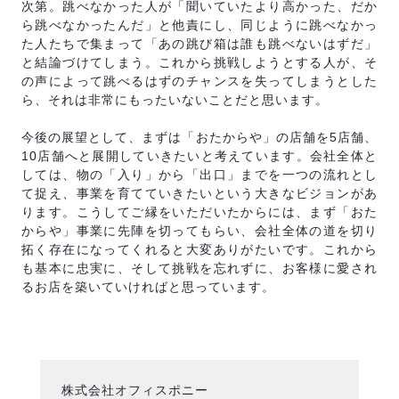
次第。跳べなかった人が「聞いていたより高かった、だか
ら跳べなかったんだ」と他責にし、同じように跳べなかっ
た人たちで集まって「あの跳び箱は誰も跳べないはずだ」
と結論づけてしまう。これから挑戦しようとする人が、そ
の声によって跳べるはずのチャンスを失ってしまうとした
ら、それは非常にもったいないことだと思います。
今後の展望として、まずは「おたからや」の店舗を5店舗、
10店舗へと展開していきたいと考えています。会社全体と
しては、物の「入り」から「出口」までを一つの流れとし
て捉え、事業を育てていきたいという大きなビジョンがあ
ります。こうしてご縁をいただいたからには、まず「おた
からや」事業に先陣を切ってもらい、会社全体の道を切り
拓く存在になってくれると大変ありがたいです。これから
も基本に忠実に、そして挑戦を忘れずに、お客様に愛され
るお店を築いていければと思っています。
株式会社オフィスポニー