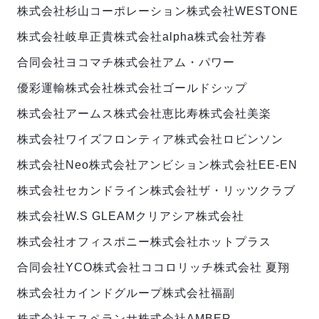
株式会社杉山コーポレーション
株式会社WESTONE
株式会社岐阜正貴
株式会社alpha
株式会社芳春
合同会社ヨコマチ
株式会社アム・パワー
優彩運輸株式会社
株式会社ゴールドシップ
株式会社アームス
株式会社恵比寿
株式会社美楽
株式会社ワイズフロンティア
株式会社ロビンソン
株式会社Neo
株式会社アンビション
株式会社EE-EN
株式会社セカンドライン
株式会社ザ・リッツクラブ
株式会社W.S GLEAM
クリアシア株式会社
株式会社オフィスポニー
株式会社ホットプラス
合同会社YCO
株式会社ココロリッチ
株式会社 夏翔
株式会社カインドグループ
株式会社福副
株式会社エスペランサ
株式会社AMBER