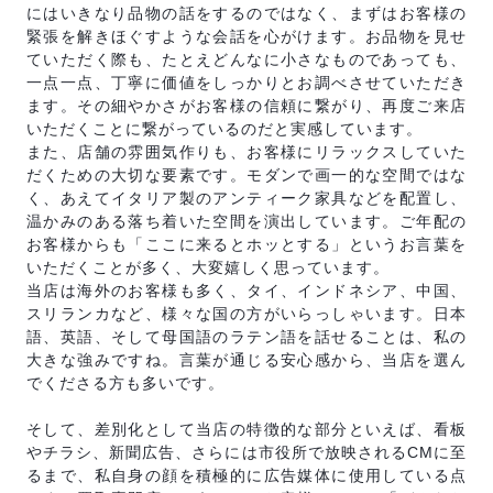
にはいきなり品物の話をするのではなく、まずはお客様の
緊張を解きほぐすような会話を心がけます。お品物を見せ
ていただく際も、たとえどんなに小さなものであっても、
一点一点、丁寧に価値をしっかりとお調べさせていただき
ます。その細やかさがお客様の信頼に繋がり、再度ご来店
いただくことに繋がっているのだと実感しています。
また、店舗の雰囲気作りも、お客様にリラックスしていた
だくための大切な要素です。モダンで画一的な空間ではな
く、あえてイタリア製のアンティーク家具などを配置し、
温かみのある落ち着いた空間を演出しています。ご年配の
お客様からも「ここに来るとホッとする」というお言葉を
いただくことが多く、大変嬉しく思っています。
当店は海外のお客様も多く、タイ、インドネシア、中国、
スリランカなど、様々な国の方がいらっしゃいます。日本
語、英語、そして母国語のラテン語を話せることは、私の
大きな強みですね。言葉が通じる安心感から、当店を選ん
でくださる方も多いです。
そして、差別化として当店の特徴的な部分といえば、看板
やチラシ、新聞広告、さらには市役所で放映されるCMに至
るまで、私自身の顔を積極的に広告媒体に使用している点