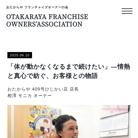
おたからや フランチャイズオーナーの会
OTAKARAYA FRANCHISE
OWNERS’ASSOCIATION
おたからや フランチャイズ
OTAKARAYA
2025.06.10
FRANCHISE
「体が動かなくなるまで続けたい」―情熱
OWNERS’ASS
と真心で紡ぐ、お客様との物語
おたからや 409号ひじかい店 店長
トップページ
相澤 モニカ オーナー
オーナーのリアルな声
プライバシーポリシー