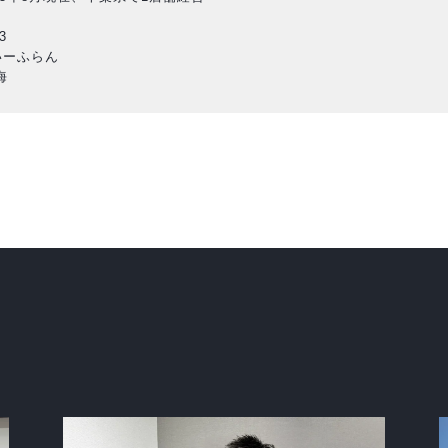
3
いーふらん
海