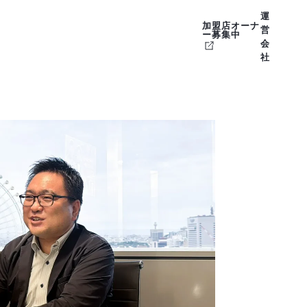
運
加盟店オーナ
営
ー募集中
会
社