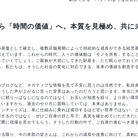
ら「時間の価値」へ。本質を見極め、共に
の基盤として確立し、複数店舗展開によって持続的な成長ができる経営
据えています。これからの時代、人々の価値観は「モノを所有」するこ
っていくでしょう。ご親族が大切にしてきた財産を、ただ眠らせておく
る。私たちは、そうした社会の変化に対応できる、未来の価値を創造す
のブログなど、ネガティブな情報を見て不安に思うのは当然です。私自
そうした声が上がるに至った背景はあったのだろうと思います。本当に
かに頼りっぱなしになるのではなく、お互いが知恵を絞り、より良い環
ていますから、過去のやり方に固執していては、未来はありません。
ランチャイズは、単に仕組みに乗れば成功するほど甘い世界ではない、
断するのではなく、ぜひご自身の目と耳で、真実を確かめていただきた
実際に現場を見せてもらう。そうした行動の中で、ご自身の進むべき道
いる限り、今の本部の皆さんは、これからの成長や改善に向けて、真剣