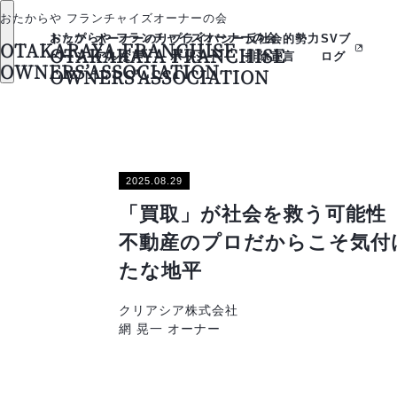
おたからや フランチャイズオーナーの会
おたからや フランチャイズオーナーの会
トップ
オーナーのリ
プライバシー
反社会的勢力
SVブ
OTAKARAYA FRANCHISE
OTAKARAYA FRANCHISE
ページ
アルな声
ポリシー
排除宣言
ログ
OWNERS’ASSOCIATION
OWNERS’ASSOCIATION
2025.08.29
「買取」が社会を救う可能性
不動産のプロだからこそ気付
たな地平
クリアシア株式会社
網 晃一 オーナー