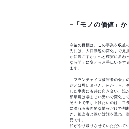
「モノの価値」か
今後の目標は、この事業を収益
先には、人口動態の変化まで見
かに過ごすか」へと確実に変わ
な時間」に変えるお手伝いをす
ます。
「フランチャイズ被害者の会」
だとは思いません。何かしら、
した事実にも共に向き合い、誰
部環境は凄まじい勢いで変化し
その上で申し上げたいのは、フ
に溢れる表面的な情報だけで判
き、担当者と深い対話を重ね、
要です。
私がやり取りさせていただいて