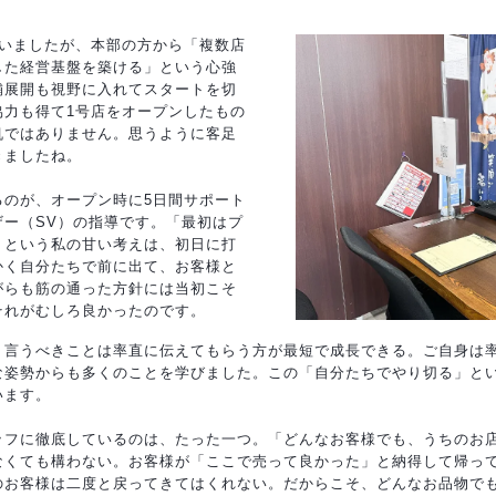
ていましたが、本部の方から「複数店
した経営基盤を築ける」という心強
舗展開も視野に入れてスタートを切
協力も得て1号店をオープンしたもの
帆ではありません。思うように客足
きましたね。
るのが、オープン時に5日間サポート
ザー（SV）の指導です。「最初はプ
」という私の甘い考えは、初日に打
かく自分たちで前に出て、お客様と
がらも筋の通った方針には当初こそ
それがむしろ良かったのです。
、言うべきことは率直に伝えてもらう方が最短で成長できる。ご自身は
な姿勢からも多くのことを学びました。この「自分たちでやり切る」と
います。
ッフに徹底しているのは、たった一つ。「どんなお客様でも、うちのお
なくても構わない。お客様が「ここで売って良かった」と納得して帰っ
のお客様は二度と戻ってきてはくれない。だからこそ、どんなお品物で