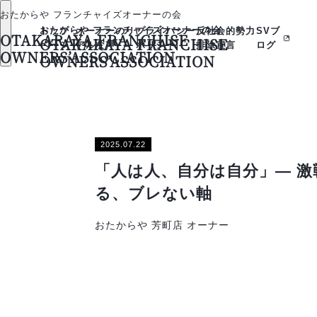
おたからや フランチャイズオーナーの会
おたからや フランチャイズオーナーの会
トップ
オーナーのリ
プライバシー
反社会的勢力
SVブ
OTAKARAYA FRANCHISE
OTAKARAYA FRANCHISE
ページ
アルな声
ポリシー
排除宣言
ログ
OWNERS’ASSOCIATION
OWNERS’ASSOCIATION
2025.07.22
「人は人、自分は自分」― 
る、ブレない軸
おたからや 芳町店 オーナー