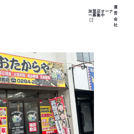
運
加盟店オーナ
営
ー募集中
会
社