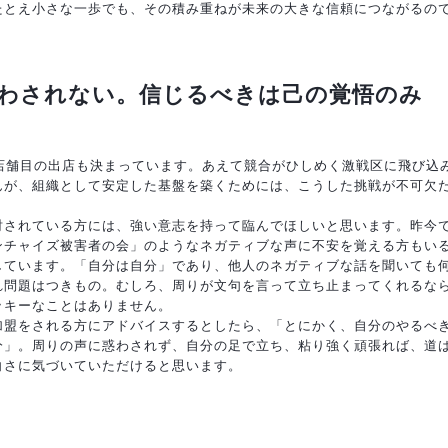
たとえ小さな一歩でも、その積み重ねが未来の大きな信頼につながるの
わされない。信じるべきは己の覚悟のみ
4店舗目の出店も決まっています。あえて競合がひしめく激戦区に飛び込
んが、組織として安定した基盤を築くためには、こうした挑戦が不可欠
討されている方には、強い意志を持って臨んでほしいと思います。昨今
ンチャイズ被害者の会」のようなネガティブな声に不安を覚える方もい
しています。「自分は自分」であり、他人のネガティブな話を聞いても
れ問題はつきもの。むしろ、周りが文句を言って立ち止まってくれるな
ッキーなことはありません。
加盟をされる方にアドバイスするとしたら、「とにかく、自分のやるべ
分」。周りの声に惑わされず、自分の足で立ち、粘り強く頑張れば、道
白さに気づいていただけると思います。