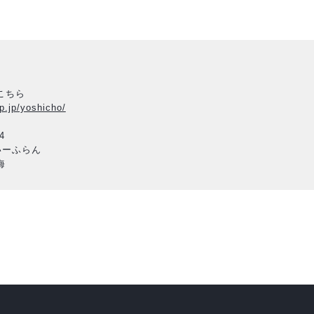
こちら
p.jp/yoshicho/
4
いーふらん
海