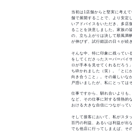
当初は1店舗からと堅実に考え
舗で展開することで、より安定
いアドバイスをいただき、多店
ることを決意しました。家族の
の、立ち上がりは決して順風満
が伸びず、試行錯誤の日々が続
そんな中、特に印象に残ってい
をしてくださったスーパーバイ
ロが手本を見せてくれるだろう
ち砕かれました（笑）。「とに
向き合うこと」。その厳しいな
戸惑いましたが、私にとっては
仕事ですから、馴れ合いよりも
など、その仕事に対する情熱的
おける大きな自信につながって
そして接客において、私がスタ
百円の利益、あるいは利益が出
でも他店に行ってしまえば、そ