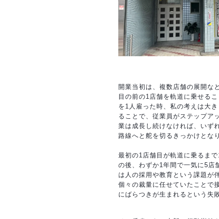
開業当初は、複数店舗の展開な
目の前の1店舗を軌道に乗せる
を1人雇った時、私の考えは大
ることで、従業員がステップア
業は成長し続けなければ、いず
路線へと舵を切るきっかけとな
最初の1店舗目が軌道に乗るまで
の後、わずか1年間で一気に5店
は人の採用や教育という課題が
個々の裁量に任せていたことで
にばらつきが生まれるという失