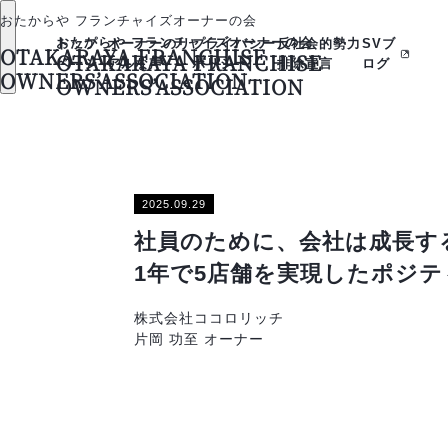
おたからや フランチャイズオーナーの会
おたからや フランチャイズオーナーの会
トップ
オーナーのリ
プライバシー
反社会的勢力
SVブ
OTAKARAYA FRANCHISE
OTAKARAYA FRANCHISE
ページ
アルな声
ポリシー
排除宣言
ログ
OWNERS’ASSOCIATION
OWNERS’ASSOCIATION
2025.09.29
社員のために、会社は成長す
1年で5店舗を実現したポジ
株式会社ココロリッチ
片岡 功至 オーナー