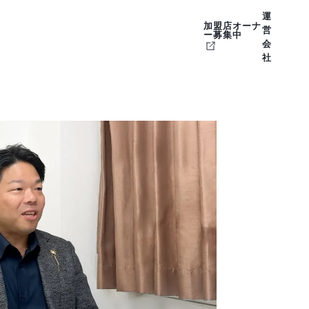
運
加盟店オーナ
営
ー募集中
会
社