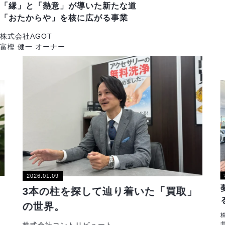
「縁」と「熱意」が導いた新たな道
「おたからや」を核に広がる事業
株式会社AGOT
富樫 健一 オーナー
2026.01.09
3本の柱を探して辿り着いた「買取」
の世界。
株