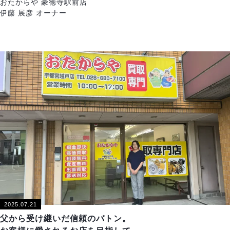
おたからや 豪徳寺駅前店
伊藤 展彦 オーナー
2025.07.21
父から受け継いだ信頼のバトン。