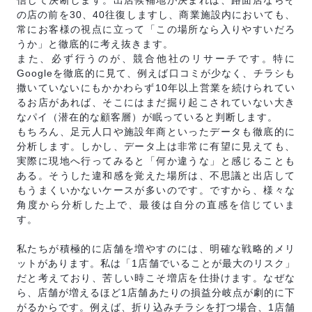
信じて決断します。出店候補地が決まれば、路面店ならそ
の店の前を30、40往復しますし、商業施設内においても、
常にお客様の視点に立って「この場所なら入りやすいだろ
うか」と徹底的に考え抜きます。
また、必ず行うのが、競合他社のリサーチです。特に
Googleを徹底的に見て、例えば口コミが少なく、チラシも
撒いていないにもかかわらず10年以上営業を続けられてい
るお店があれば、そこにはまだ掘り起こされていない大き
なパイ（潜在的な顧客層）が眠っていると判断します。
もちろん、足元人口や施設年商といったデータも徹底的に
分析します。しかし、データ上は非常に有望に見えても、
実際に現地へ行ってみると「何か違うな」と感じることも
ある。そうした違和感を覚えた場所は、不思議と出店して
もうまくいかないケースが多いのです。ですから、様々な
角度から分析した上で、最後は自分の直感を信じていま
す。
私たちが積極的に店舗を増やすのには、明確な戦略的メリ
ットがあります。私は「1店舗でいることが最大のリスク」
だと考えており、苦しい時こそ増店を仕掛けます。なぜな
ら、店舗が増えるほど1店舗あたりの損益分岐点が劇的に下
がるからです。例えば、折り込みチラシを打つ場合、1店舗