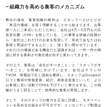
組織力を高める集客のメカニズム
弊社の場合、集客戦略の根幹は、スタッフ一人ひとりが
「来店の価値」を深く理解することから始まります。お客
様一人にご来店いただくために、会社は4万～5万円もの広
告宣伝費（CPA）を投じている。この事実を研修の段階か
ら「会社はこれだけのお金を投資して、初めてあなたはお
客様と商談ができるんだ」と、強く言い聞かせています。
それだけの価値がある機会だと認識すれば、一件一件の商
談に対する真剣さや責任感が自ずと変わってきます。
その上で、集客は「会社がすべきこと」と「スタッフがす
べきこと」を明確に分けています。会社はチラシや
TVCM、情報誌で広く認知を獲得し、スタッフはGoogleの
口コミ獲得や情報更新、紹介、再来店促進といった、より
お客様に近い活動でCPAを下げていく努力をする。この両
輪がうまく回ることで、効率的な集客が実現します。
そして、そのスタッフの努力を正当に評価し、モチベーシ
ョンを高める仕組みが不可欠です。インセンティブ制度は