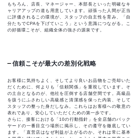
もちろん、店長、マネージャー、本部長といった明確なキ
ャリアアップの道も用意しています。頑張った人間が正当
に評価されるこの環境が、スタッフの自主性を育み、「自
分たちでCPAを下げていこう」という意識につながる。こ
の好循環こそが、組織全体の強さの源泉です。
信頼こそが最大の差別化戦略
お客様に気持ちよく、そしてより良いお品物をご売却いた
だくために、何よりも「信頼関係」を重視しています。そ
の土台となるのが、他社を圧倒する店舗空間です。高級品
を扱うにふさわしい高級感と清潔感を保った内装、そして
スタッフの整った身だしなみ。これらはお客様への敬意の
表れであり、安心していただくための第一歩です。
さらに、接客における「10の行動指針」を全店舗のバック
ヤードの一番目立つ場所に掲示し、その遵守を徹底してい
ます。「直営店はなぜ利益が上がるのか。それは常に基本