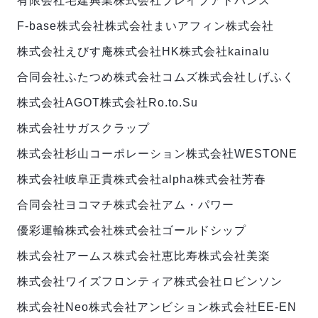
有限会社宅建興業
株式会社ブレイブアドバンス
F-base株式会社
株式会社まい
アフィン株式会社
株式会社えびす庵
株式会社HK
株式会社kainalu
合同会社ふたつめ
株式会社コムズ
株式会社しげふく
株式会社AGOT
株式会社Ro.to.Su
株式会社サガスクラップ
株式会社杉山コーポレーション
株式会社WESTONE
株式会社岐阜正貴
株式会社alpha
株式会社芳春
合同会社ヨコマチ
株式会社アム・パワー
優彩運輸株式会社
株式会社ゴールドシップ
株式会社アームス
株式会社恵比寿
株式会社美楽
株式会社ワイズフロンティア
株式会社ロビンソン
株式会社Neo
株式会社アンビション
株式会社EE-EN