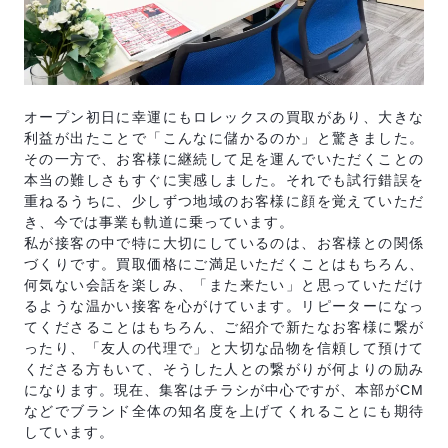
オープン初日に幸運にもロレックスの買取があり、大きな
利益が出たことで「こんなに儲かるのか」と驚きました。
その一方で、お客様に継続して足を運んでいただくことの
本当の難しさもすぐに実感しました。それでも試行錯誤を
重ねるうちに、少しずつ地域のお客様に顔を覚えていただ
き、今では事業も軌道に乗っています。
私が接客の中で特に大切にしているのは、お客様との関係
づくりです。買取価格にご満足いただくことはもちろん、
何気ない会話を楽しみ、「また来たい」と思っていただけ
るような温かい接客を心がけています。リピーターになっ
てくださることはもちろん、ご紹介で新たなお客様に繋が
ったり、「友人の代理で」と大切な品物を信頼して預けて
くださる方もいて、そうした人との繋がりが何よりの励み
になります。現在、集客はチラシが中心ですが、本部がCM
などでブランド全体の知名度を上げてくれることにも期待
しています。