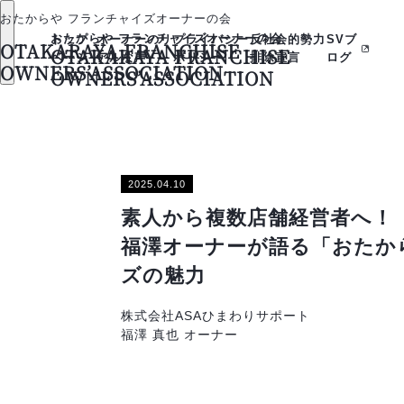
おたからや フランチャイズオーナーの会
おたからや フランチャイズオーナーの会
トップ
オーナーのリ
プライバシー
反社会的勢力
SVブ
OTAKARAYA FRANCHISE
OTAKARAYA FRANCHISE
ページ
アルな声
ポリシー
排除宣言
ログ
OWNERS’ASSOCIATION
OWNERS’ASSOCIATION
2025.04.10
素人から複数店舗経営者へ！
福澤オーナーが語る「おたか
ズの魅力
株式会社ASAひまわりサポート
福澤 真也 オーナー