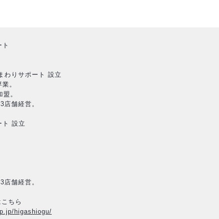
ート
ひまわりサポート 設立
業。
加盟。
で3店舗経営。
ート 設立
で3店舗経営。
はこちら
p.jp/higashiogu/