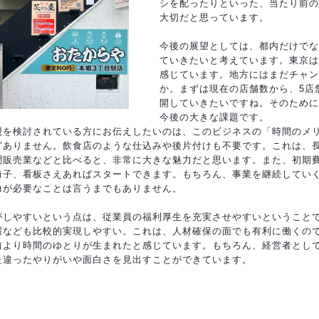
シを配ったりといった、当たり前の
大切だと思っています。
今後の展望としては、都内だけでな
ていきたいと考えています。東京は
感じています。地方にはまだチャン
か。まずは現在の店舗数から、5店
開していきたいですね。そのために
今後の大きな課題です。
盟を検討されている方にお伝えしたいのは、このビジネスの「時間のメ
どありません。飲食店のような仕込みや後片付けも不要です。これは、
聞販売業などと比べると、非常に大きな魅力だと思います。また、初期
椅子、看板さえあればスタートできます。もちろん、事業を継続してい
力が必要なことは言うまでもありません。
がしやすいという点は、従業員の福利厚生を充実させやすいということで
暇なども比較的実現しやすい。これは、人材確保の面でも有利に働くの
前より時間のゆとりが生まれたと感じています。もちろん、経営者とし
た違ったやりがいや面白さを見出すことができています。