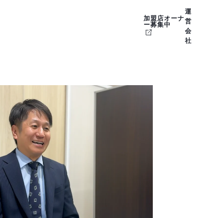
運
加盟店オーナ
営
ー募集中
会
社