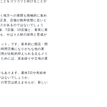
ことをコツコツと続けることが
く地方への展開も積極的に進め
正直、店舗が飽和状態に近いと
スがあるのではないでしょう
舗、7店舗、10店舗と、着実に展
も、やはり人材の採用と育成が
リット」です。基本的に開店・閉
長時間労働になりがちな他の業
費用が比較的抑えられる点もメリ
くためには、資金繰りや立地の選
もあります。週休2日や有給休
ではないでしょうか。
ての苦労は絶えませんが、新しい