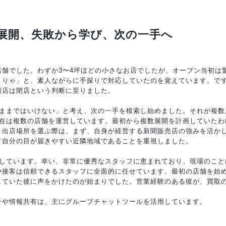
展開、失敗から学び、次の一手へ
店舗でした。わずか3〜4坪ほどの小さなお店でしたが、オープン当初は
こりゃ」と、素人ながらに手探りで対応していたのを覚えています。で
宿店は閉店という判断に至りました。
のままではいけない」と考え、次の一手を模索し始めました。それが複数
現在は複数の店舗を運営しています。最初から複数展開を計画していたわ
。出店場所を選ぶ際は、まず、自身が経営する新聞販売店の強みを活か
て自分の目が届きやすい近隣地域であることを重視しました。
回しています。幸い、非常に優秀なスタッフに恵まれており、現場のこと
や接客は信頼できるスタッフに全面的に任せています。最初の店舗を始
していた彼に声をかけたのが始まりでした。営業経験のある彼が、買取
ンや情報共有は、主にグループチャットツールを活用しています。