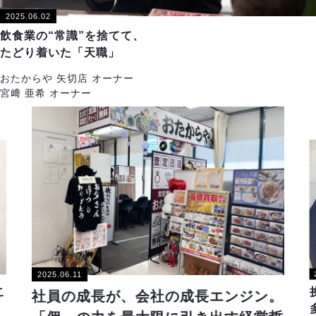
2025.06.02
飲食業の“常識”を捨てて、
たどり着いた「天職」
おたからや 矢切店 オーナー
宮﨑 亜希 オーナー
2025.06.11
こ
社員の成長が、会社の成長エンジン。
。