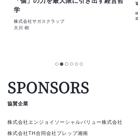
「個」の力を最大限に引き出す経営哲
学
株
株式会社サガスクラップ
大川 樹
SPONSORS
協賛企業
株式会社エンジョイ
ソーシャルバリュー株式会社
株式会社TH
合同会社プレップ湘南