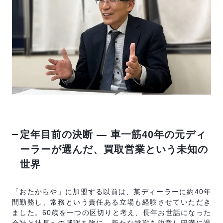
反社会的勢力排除宣言
SVブログ
加盟店オーナー募集中
運営会社
定年目前の決断 ― 車一筋40年の元ディ
ーラーが選んだ、買取営業という未知の
世界
「おたからや」に加盟する以前は、某ディーラーに約40年
間勤務し、常務という責任ある立場も経験させていただき
ました。60歳を一つの区切りと考え、長年お世話になった