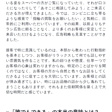
いる姿をスーパーの方がご覧になっていたり、それが口コ
ミになったりして「あそこに相談してみよう」とご来店く
ださる方が増えてきました。今では、コンビニに立ち寄る
ような感覚で「指輪の買取をお願いしたい」と気軽に、日
常的にご利用いただいています。その結果、以前よりもチ
ラシ広告に頼ることなく、より多くのお客様に安定してご
来店いただけるようになり、広告戦略も見直すことができ
ました。
接客で特に意識しているのは、本部から教わった行動指針
を基本としつつ、お客様がリラックスして何でも話しやす
い雰囲気を作ることです。私の顔つきや態度、仕草一つで
お客様の心象は変わりますからね。特定のことばかりを聞
くのではなく、お客様の方から自然と色々なお話をしてく
ださるように促すことを大切にしています。お客様との話
が弾み過ぎてしまい、時にはお品物の話から少し逸れてし
まうこともありますが、それもまた信頼関係を築く上で大
切な時間だと感じています。