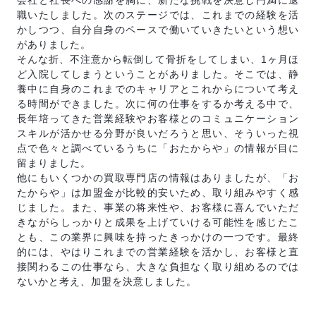
会社と社長への感謝を胸に、新たな挑戦を決意し円満に退
職いたしました。次のステージでは、これまでの経験を活
かしつつ、自分自身のペースで働いていきたいという想い
がありました。
そんな折、不注意から転倒して骨折をしてしまい、1ヶ月ほ
ど入院してしまうということがありました。そこでは、静
養中に自身のこれまでのキャリアとこれからについて考え
る時間ができました。次に何の仕事をするか考える中で、
長年培ってきた営業経験やお客様とのコミュニケーション
スキルが活かせる分野が良いだろうと思い、そういった視
点で色々と調べているうちに「おたからや」の情報が目に
留まりました。
他にもいくつかの買取専門店の情報はありましたが、「お
たからや」は加盟金が比較的安いため、取り組みやすく感
じました。また、事業の将来性や、お客様に喜んでいただ
きながらしっかりと成果を上げていける可能性を感じたこ
とも、この業界に興味を持ったきっかけの一つです。最終
的には、やはりこれまでの営業経験を活かし、お客様と直
接関わるこの仕事なら、大きな負担なく取り組めるのでは
ないかと考え、加盟を決意しました。