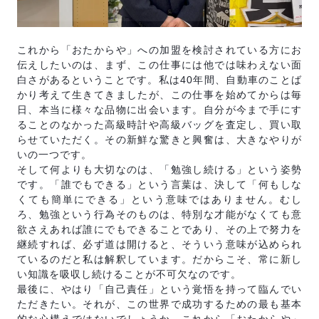
これから「おたからや」への加盟を検討されている方にお
伝えしたいのは、まず、この仕事には他では味わえない面
白さがあるということです。私は40年間、自動車のことば
かり考えて生きてきましたが、この仕事を始めてからは毎
日、本当に様々な品物に出会います。自分が今まで手にす
ることのなかった高級時計や高級バッグを査定し、買い取
らせていただく。その新鮮な驚きと興奮は、大きなやりが
いの一つです。
そして何よりも大切なのは、「勉強し続ける」という姿勢
です。「誰でもできる」という言葉は、決して「何もしな
くても簡単にできる」という意味ではありません。むし
ろ、勉強という行為そのものは、特別な才能がなくても意
欲さえあれば誰にでもできることであり、その上で努力を
継続すれば、必ず道は開けると、そういう意味が込められ
ているのだと私は解釈しています。だからこそ、常に新し
い知識を吸収し続けることが不可欠なのです。
最後に、やはり「自己責任」という覚悟を持って臨んでい
ただきたい。それが、この世界で成功するための最も基本