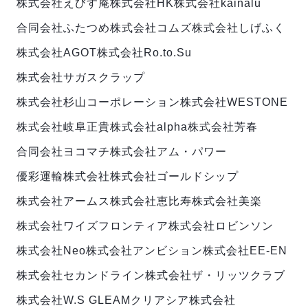
株式会社えびす庵
株式会社HK
株式会社kainalu
合同会社ふたつめ
株式会社コムズ
株式会社しげふく
株式会社AGOT
株式会社Ro.to.Su
株式会社サガスクラップ
株式会社杉山コーポレーション
株式会社WESTONE
株式会社岐阜正貴
株式会社alpha
株式会社芳春
合同会社ヨコマチ
株式会社アム・パワー
優彩運輸株式会社
株式会社ゴールドシップ
株式会社アームス
株式会社恵比寿
株式会社美楽
株式会社ワイズフロンティア
株式会社ロビンソン
株式会社Neo
株式会社アンビション
株式会社EE-EN
株式会社セカンドライン
株式会社ザ・リッツクラブ
株式会社W.S GLEAM
クリアシア株式会社